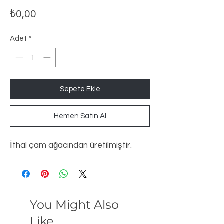
Fiyat
₺0,00
Adet
*
Sepete Ekle
Hemen Satın Al
İthal çam ağacından üretilmiştir.
You Might Also
Like