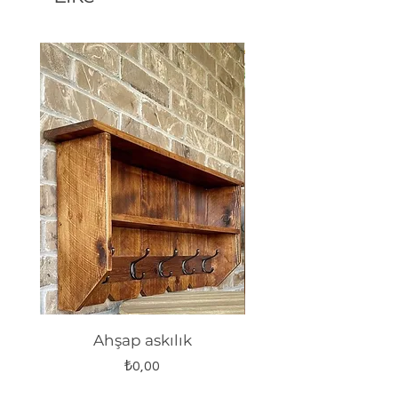
Ahşap askılık
Fiyat
₺0,00