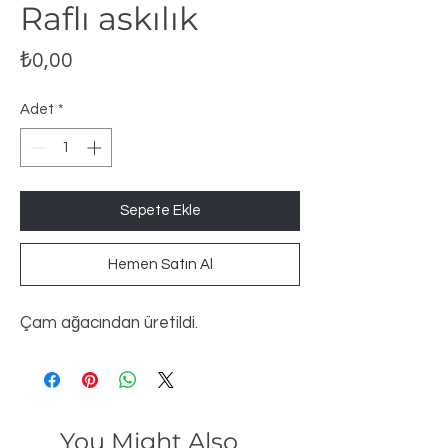
Raflı askılık
Fiyat
₺0,00
Adet
*
Sepete Ekle
Hemen Satın Al
Çam ağacından üretildi.
You Might Also