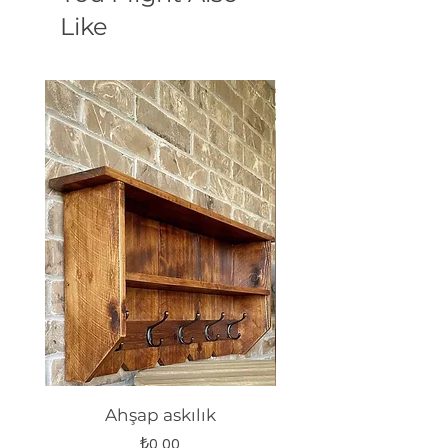
Like
Ahşap askılık
Fiyat
₺0,00